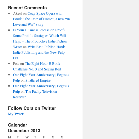
Recent Comments
Akeef
on
Cozy Space Opera with
Food: “The Taste of Home”, a new “In
Love and War” story
Is Your Business Recession Proof?
Some Prolific Strategies Which Will
Help. – The Productive Indie Fiction
Writer
on
Write Fast, Publish Hard:
Indie Publishing and the New Pulp
Era
Pete
on
The Eight Hour E-Book
Challenge No. 3 and Seeing Red
Our Eight Year Anniversary | Pegasus
Pulp
on
Shattered Empire
Our Eight Year Anniversary | Pegasus
Pulp
on
The Faulty Television
Receiver
Follow Cora on Twitter
My Tweets
Calendar
December 2013
M
T
W
T
F
S
S