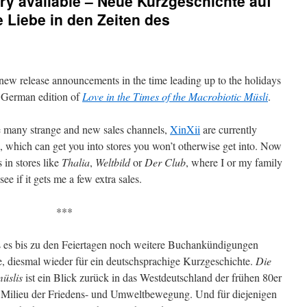
y available – Neue Kurzgeschichte auf
e Liebe in den Zeiten des
 new release announcements in the time leading up to the holidays
he German edition of
Love in the Times of the Macrobiotic Müsli
.
e many strange and new sales channels,
XinXii
are currently
s, which can get you into stores you won’t otherwise get into. Now
 in stores like
Thalia
,
Weltbild
or
Der Club
, where I or my family
ee if it gets me a few extra sales.
***
s es bis zu den Feiertagen noch weitere Buchankündigungen
e, diesmal wieder für ein deutschsprachige Kurzgeschichte.
Die
müslis
ist ein Blick zurück in das Westdeutschland der frühen 80er
ive Milieu der Friedens- und Umweltbewegung. Und für diejenigen