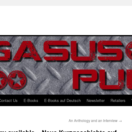
Contact Us
E-Books
E-Books auf Deutsch
Newsletter
Retailers
An Anthology and an Interview
→