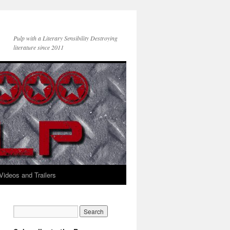
Pulp with a Literary Sensibility Destroying
literature since 2011
Videos and Trailers