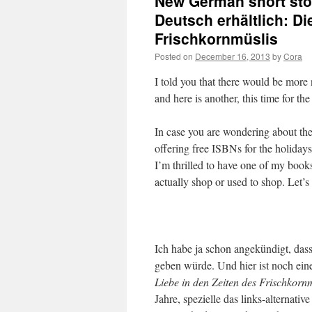
New German short stor
Deutsch erhältlich: Di
Frischkornmüslis
Posted on
December 16, 2013
by
Cora
I told you that there would be more
and here is another, this time for t
In case you are wondering about th
offering free ISBNs for the holiday
I’m thrilled to have one of my books
actually shop or used to shop. Let’s s
Ich habe ja schon angekündigt, das
geben würde. Und hier ist noch ein
Liebe in den Zeiten des Frischkorn
Jahre, spezielle das links-alternat