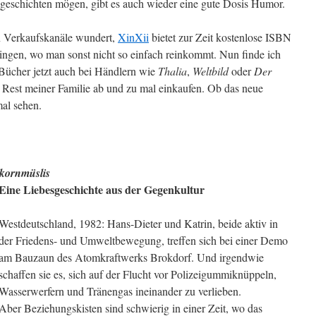
geschichten mögen, gibt es auch wieder eine gute Dosis Humor.
en Verkaufskanäle wundert,
XinXii
bietet zur Zeit kostenlose ISBN
ngen, wo man sonst nicht so einfach reinkommt. Nun finde ich
 Bücher jetzt auch bei Händlern wie
Thalia
,
Weltbild
oder
Der
r Rest meiner Familie ab und zu mal einkaufen. Ob das neue
mal sehen.
hkornmüslis
Eine Liebesgeschichte aus der Gegenkultur
Westdeutschland, 1982: Hans-Dieter und Katrin, beide aktiv in
der Friedens- und Umweltbewegung, treffen sich bei einer Demo
am Bauzaun des Atomkraftwerks Brokdorf. Und irgendwie
schaffen sie es, sich auf der Flucht vor Polizeigummiknüppeln,
Wasserwerfern und Tränengas ineinander zu verlieben.
Aber Beziehungskisten sind schwierig in einer Zeit, wo das