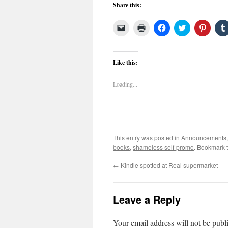
Share this:
Click
Click
Click
Click
Click
to
to
to
to
to
email
print
share
share
share
a
(Opens
on
on
on
link
in
Facebook
Twitter
Pinter
to
new
(Opens
(Opens
(Open
Like this:
a
window)
in
in
in
friend
new
new
new
(Opens
window)
window)
windo
Loading...
in
new
window)
This entry was posted in
Announcements
books
,
shameless self-promo
. Bookmark 
←
Kindle spotted at Real supermarket
Leave a Reply
Your email address will not be publ