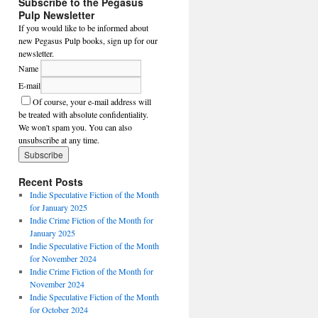
Subscribe to the Pegasus
Pulp Newsletter
If you would like to be informed about
new Pegasus Pulp books, sign up for our
newsletter.
Name
E-mail
Of course, your e-mail address will
be treated with absolute confidentiality.
We won't spam you. You can also
unsubscribe at any time.
Recent Posts
Indie Speculative Fiction of the Month
for January 2025
Indie Crime Fiction of the Month for
January 2025
Indie Speculative Fiction of the Month
for November 2024
Indie Crime Fiction of the Month for
November 2024
Indie Speculative Fiction of the Month
for October 2024