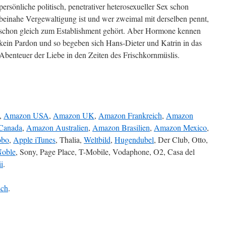
persönliche politisch, penetrativer heterosexueller Sex schon
beinahe Vergewaltigung ist und wer zweimal mit derselben pennt,
schon gleich zum Establishment gehört. Aber Hormone kennen
kein Pardon und so begeben sich Hans-Dieter und Katrin in das
Abenteuer der Liebe in den Zeiten des Frischkornmüslis.
,
Amazon USA
,
Amazon UK
,
Amazon Frankreich
,
Amazon
Canada
,
Amazon Australien
,
Amazon Brasilien
,
Amazon Mexico
,
bo
,
Apple iTunes
, Thalia,
Weltbild
,
Hugendubel
, Der Club, Otto,
Noble
, Sony, Page Place, T-Mobile, Vodaphone, O2, Casa del
i
.
sch
.