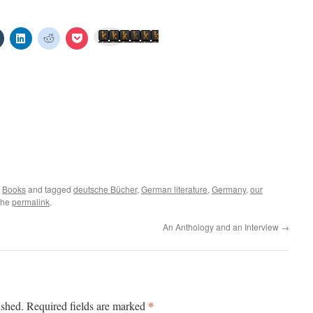
Click
Click
Click
Click
Send to Kindle
to
to
to
to
share
share
share
share
on
on
on
on
est
Tumblr
LinkedIn
Reddit
Pocket
s
(Opens
(Opens
(Opens
(Opens
in
in
in
in
new
new
new
new
w)
window)
window)
window)
window)
,
Books
and tagged
deutsche Bücher
,
German literature
,
Germany
,
our
the
permalink
.
An Anthology and an Interview
→
*
ished.
Required fields are marked